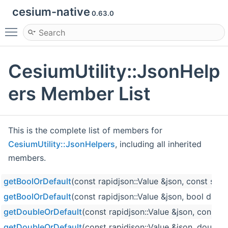
cesium-native
0.63.0
Toggle main menu visibility
CesiumUtility::JsonHelp
ers Member List
This is the complete list of members for
CesiumUtility::JsonHelpers
, including all inherited
members.
getBoolOrDefault
(const rapidjson::Value &json, const std:
getBoolOrDefault
(const rapidjson::Value &json, bool defau
getDoubleOrDefault
(const rapidjson::Value &json, const s
getDoubleOrDefault
(const rapidjson::Value &json, double 